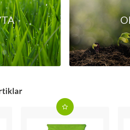
YTA
O
tiklar