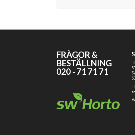
FRÅGOR &
BESTÄLLNING
H
S
020 - 71 71 71
S
S
T
E
V