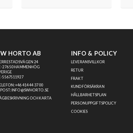
SW HORTO AB
INFO & POLICY
ERRESTADSVÄGEN 24
LEVERANSVILLKOR
E-276 50 HAMMENHÖG
RETUR
VERIGE
E-5567511927
FRAKT
ELEFON:
+46 414 44 37 00
KUNDFÖRSÄKRAN
-POST:
INFO@SWHORTO.SE
HÅLLBARHETSPLAN
ÄGBESKRIVNING OCH KARTA
PERSONUPPGIFTSPOLICY
COOKIES