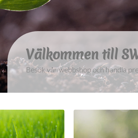
Välkommen till S
Upptäck vår outlet och fynda till rikt