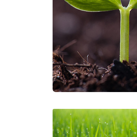
to
ill