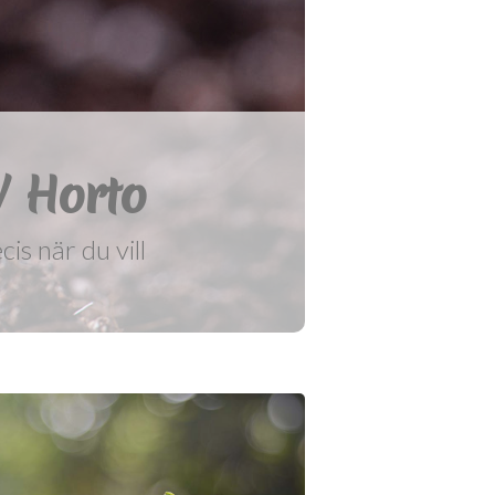
W Horto
igt bra pris