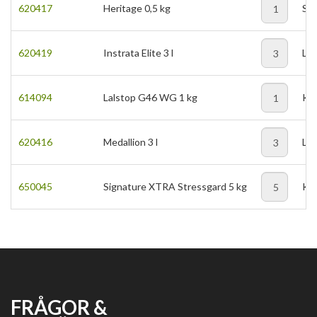
620417
Heritage 0,5 kg
ST
620419
Instrata Elite 3 l
LI
614094
Lalstop G46 WG 1 kg
KG
620416
Medallion 3 l
LI
650045
Signature XTRA Stressgard 5 kg
KG
FRÅGOR &