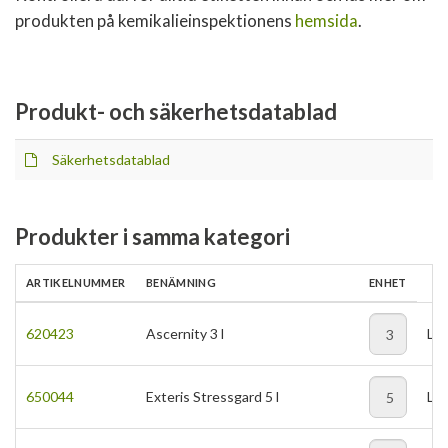
produkten på kemikalieinspektionens
hemsida
.
Produkt- och säkerhetsdatablad
Säkerhetsdatablad
Produkter i samma kategori
ARTIKELNUMMER
BENÄMNING
ENHET
620423
Ascernity 3 l
LI
650044
Exteris Stressgard 5 l
LI