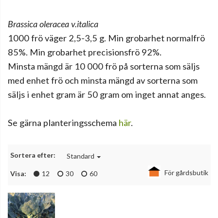
Brassica oleracea v.italica
1000 frö väger 2,5-3,5 g. Min grobarhet normalfrö
85%. Min grobarhet precisionsfrö 92%.
Minsta mängd är 10 000 frö på sorterna som säljs
med enhet frö och minsta mängd av sorterna som
säljs i enhet gram är 50 gram om inget annat anges.
Se gärna planteringsschema
här
.
Sortera efter:
Standard
För gårdsbutik
Visa:
12
30
60