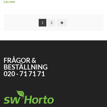
Läs mer
1
2
FRÅGOR &
BESTÄLLNING
020 - 71 71 71