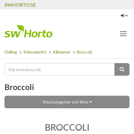
SWHORTO.SE
Toggl
navig
Odling
Köksväxtfrö
Kålväxter
Broccoli
Broccoli
Visa kategorier och filter
BROCCOLI