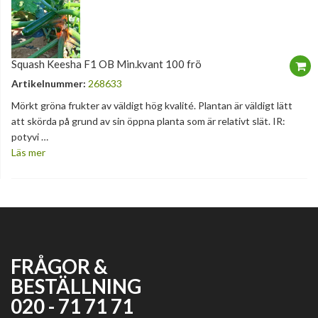
Squash Keesha F1 OB Min.kvant 100 frö
Artikelnummer:
268633
Mörkt gröna frukter av väldigt hög kvalité. Plantan är väldigt lätt
att skörda på grund av sin öppna planta som är relativt slät. IR:
potyvi …
Läs mer
FRÅGOR &
BESTÄLLNING
020 - 71 71 71