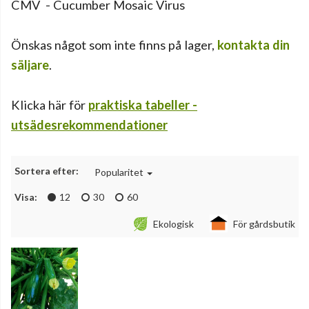
CMV
 - 
Cucumber Mosaic Virus
Önskas något som inte finns på lager,
kontakta din
säljare
.
Klicka här för
praktiska tabeller -
utsädesrekommendationer
Sortera efter:
Popularitet
Visa:
12
30
60
Ekologisk
För gårdsbutik