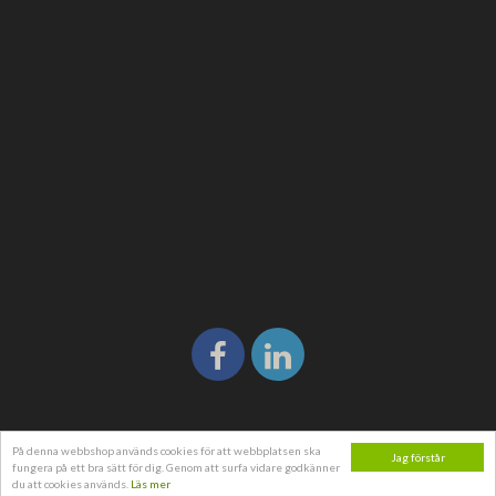
På denna webbshop används cookies för att webbplatsen ska
Jag förstår
fungera på ett bra sätt för dig. Genom att surfa vidare godkänner
du att cookies används.
Läs mer