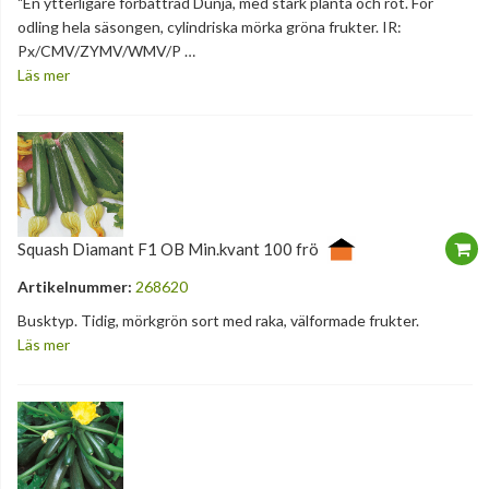
"En ytterligare förbättrad Dunja, med stark planta och rot. För
odling hela säsongen, cylindriska mörka gröna frukter. IR:
Px/CMV/ZYMV/WMV/P …
Läs mer
Squash Diamant F1 OB Min.kvant 100 frö
Artikelnummer:
268620
Busktyp. Tidig, mörkgrön sort med raka, välformade frukter.
Läs mer