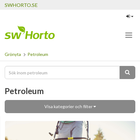
SWHORTO.SE
Toggl
navig
Grönyta
Petroleum
Petroleum
Visa kategorier och filter