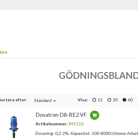
dare
GÖDNINGSBLAN
Sortera efter:
Visa:
12
30
60
Standard
Dosatron D8-RE2 VF
Artikelnummer:
891110
Dosering: 0,2-2%. Kapacitet: 500-8000 l/timme Arbet