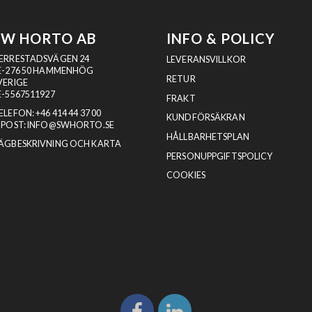
SW HORTO AB
INFO & POLICY
ERRESTADSVÄGEN 24
LEVERANSVILLKOR
E-276 50 HAMMENHÖG
RETUR
VERIGE
E-5567511927
FRAKT
ELEFON:
+46 414 44 37 00
KUNDFÖRSÄKRAN
-POST:
INFO@SWHORTO.SE
HÅLLBARHETSPLAN
ÄGBESKRIVNING OCH KARTA
PERSONUPPGIFTSPOLICY
COOKIES