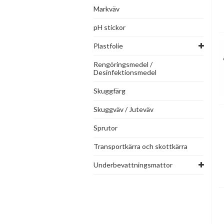
Markväv
pH stickor
Plastfolie
Rengöringsmedel /
Desinfektionsmedel
Skuggfärg
Skuggväv / Juteväv
Sprutor
Transportkärra och skottkärra
Underbevattningsmattor