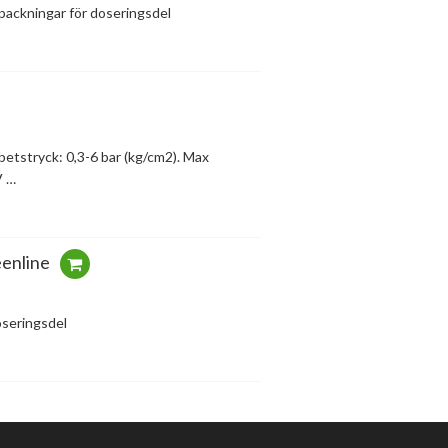
 packningar för doseringsdel
etstryck: 0,3-6 bar (kg/cm2). Max
V …
enline
oseringsdel