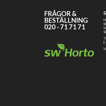
FRÅGOR &
BESTÄLLNING
H
S
020 - 71 71 71
S
S
T
E
V