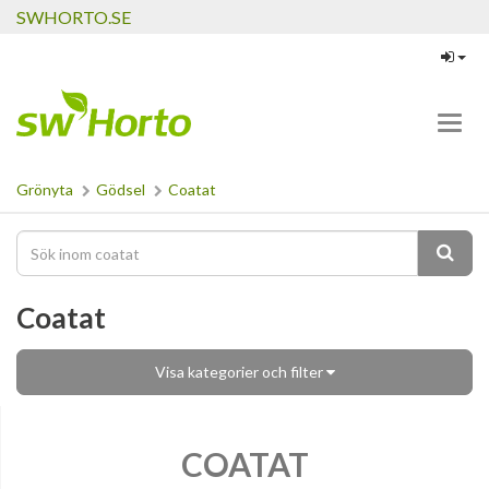
SWHORTO.SE
Toggl
navig
Grönyta
Gödsel
Coatat
Coatat
Visa kategorier och filter
COATAT