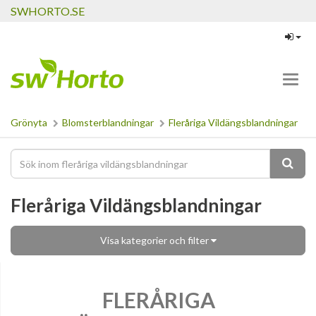
SWHORTO.SE
Toggl
navig
Grönyta
Blomsterblandningar
Fleråriga Vildängsblandningar
Fleråriga Vildängsblandningar
Visa kategorier och filter
FLERÅRIGA