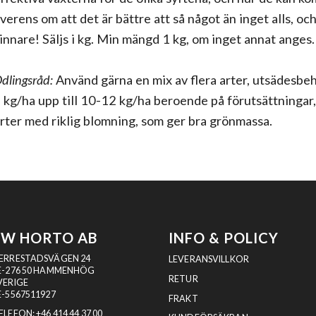
verens om att det är bättre att så något än inget alls, oc
innare! Säljs i kg. Min mängd 1 kg, om inget annat anges.
dlingsråd:
Använd gärna en mix av flera arter, utsädesbeho
 kg/ha upp till 10-12 kg/ha beroende på förutsättningar,
rter med riklig blomning, som ger bra grönmassa.
SW HORTO AB
INFO & POLICY
ERRESTADSVÄGEN 24
LEVERANSVILLKOR
E-276 50 HAMMENHÖG
RETUR
VERIGE
E-5567511927
FRAKT
ELEFON:
+46 414 44 37 00