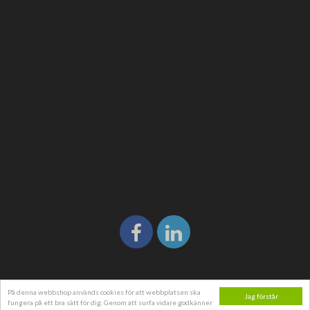
På denna webbshop används cookies för att webbplatsen ska
Jag förstår
fungera på ett bra sätt för dig. Genom att surfa vidare godkänner