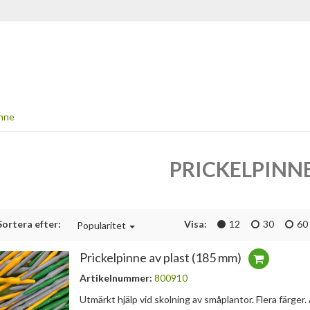
inne
PRICKELPINN
Sortera efter:
Visa:
12
30
60
Popularitet
Prickelpinne av plast (185 mm)
Artikelnummer:
800910
Utmärkt hjälp vid skolning av småplantor. Flera färger.