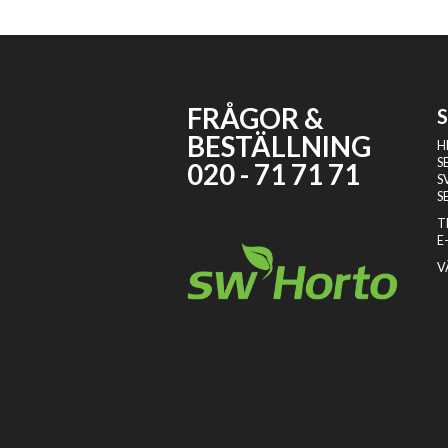
FRÅGOR &
BESTÄLLNING
H
S
020 - 71 71 71
S
S
T
E
V