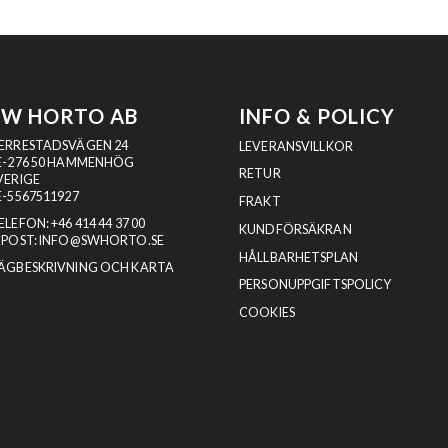
SW HORTO AB
INFO & POLICY
ERRESTADSVÄGEN 24
LEVERANSVILLKOR
E-276 50 HAMMENHÖG
RETUR
VERIGE
E-5567511927
FRAKT
ELEFON:
+46 414 44 37 00
KUNDFÖRSÄKRAN
-POST:
INFO@SWHORTO.SE
HÅLLBARHETSPLAN
ÄGBESKRIVNING OCH KARTA
PERSONUPPGIFTSPOLICY
COOKIES