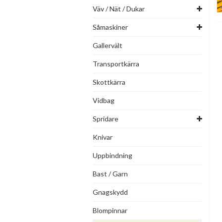
Väv / Nät / Dukar
Såmaskiner
Gallervält
Transportkärra
Skottkärra
Vidbag
Spridare
Knivar
Uppbindning
Bast / Garn
Gnagskydd
Blompinnar