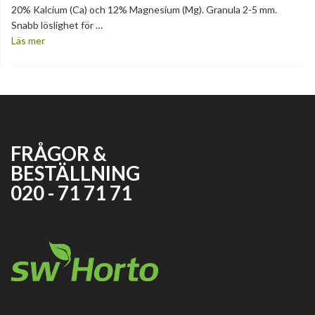
20% Kalcium (Ca) och 12% Magnesium (Mg). Granula 2-5 mm.
Snabb löslighet för …
Läs mer
FRÅGOR &
BESTÄLLNING
020 - 71 71 71