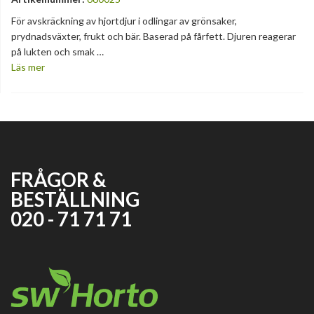
För avskräckning av hjortdjur i odlingar av grönsaker,
prydnadsväxter, frukt och bär. Baserad på fårfett. Djuren reagerar
på lukten och smak …
Läs mer
FRÅGOR &
BESTÄLLNING
020 - 71 71 71