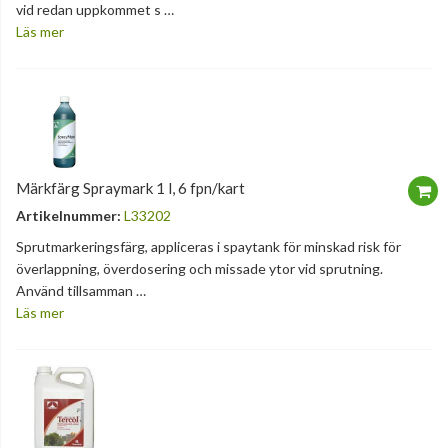
vid redan uppkommet s …
Läs mer
Märkfärg Spraymark 1 l, 6 fpn/kart
Artikelnummer:
L33202
Sprutmarkeringsfärg, appliceras i spaytank för minskad risk för
överlappning, överdosering och missade ytor vid sprutning.
Använd tillsamman …
Läs mer