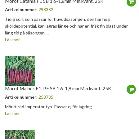
Morot Catania F1 SB 1,6-1,8mm Min.kvant. 25K
Artikelnummer:
298382
Tidig sort som passar för huvudsäsongen, den har hög
skördepotential, kan lagras länge och har en frisk fin blast under
lång tid på säsongen …
Läs mer
Morot Malbec F1, PF SB 1,6-1,8 mm Min.kvant. 25K
Artikelnummer:
258705
Mörkt röd Imperator typ. Passar ej för lagring
Läs mer