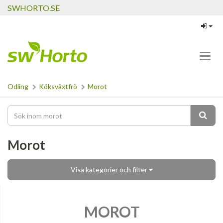
SWHORTO.SE
Toggl
navig
Odling
Köksväxtfrö
Morot
Morot
Visa kategorier och filter
MOROT