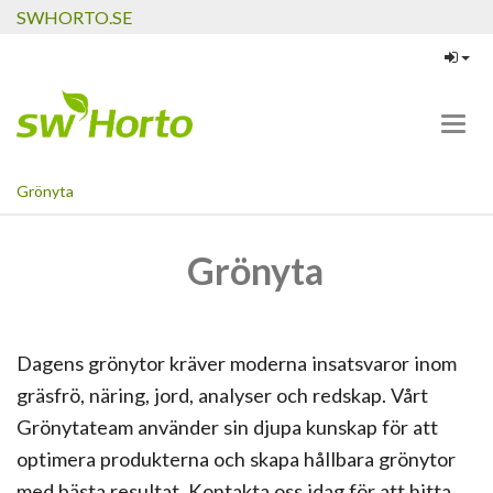
SWHORTO.SE
Toggl
navig
Grönyta
Grönyta
Dagens grönytor kräver moderna insatsvaror inom
gräsfrö, näring, jord, analyser och redskap. Vårt
Grönytateam använder sin djupa kunskap för att
optimera produkterna och skapa hållbara grönytor
med bästa resultat. Kontakta oss idag för att hitta