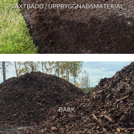
VÄXTBÄDD / UPPBYGGNADSMATERIAL
BARK