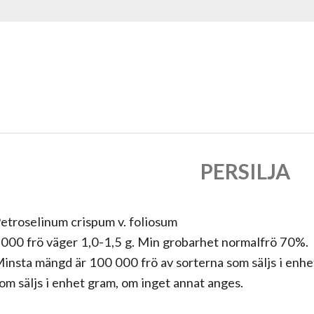
PERSILJA
etroselinum crispum v. foliosum
000 frö väger 1,0-1,5 g. Min grobarhet normalfrö 70%.
insta mängd är 100 000 frö av sorterna som säljs i enhe
om säljs i enhet gram, om inget annat anges.