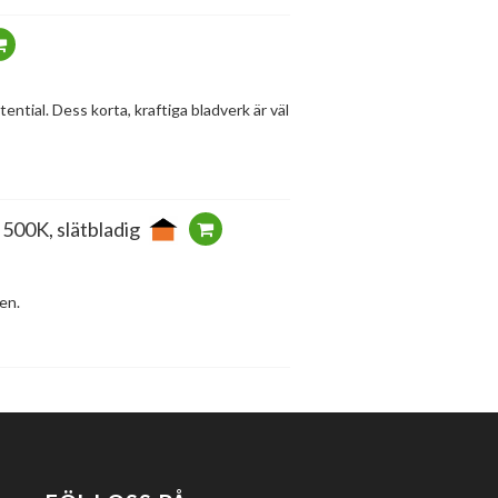
ntial. Dess korta, kraftiga bladverk är väl
 500K, slätbladig
gen.