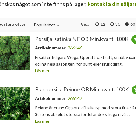
nskas något som inte finns på lager,
kontakta din säljar
Sortera efter:
Visa:
12
30
60
Popularitet
Persilja Katinka NF OB Min.kvant. 100K
Artikelnummer:
266146
Ersätter tidigare Wega. Upprätt växtsätt, snabbväxan
odling hela säsongen, för bunt eller krukodling.
Läs mer
Bladpersilja Peione OB Min.kvant. 100K
Artikelnummer:
266147
Peione är en ny Gigante d´Italiatyp med stora fina sl
Sortens absolut största fördel är dess höga nivå …
Läs mer