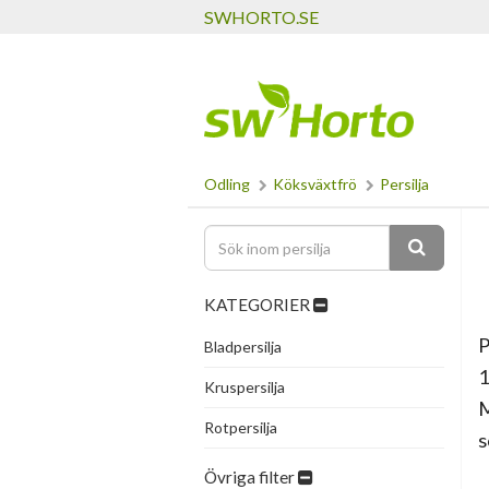
SWHORTO.SE
Odling
Köksväxtfrö
Persilja
KATEGORIER
P
Bladpersilja
1
Kruspersilja
M
Rotpersilja
s
Övriga filter