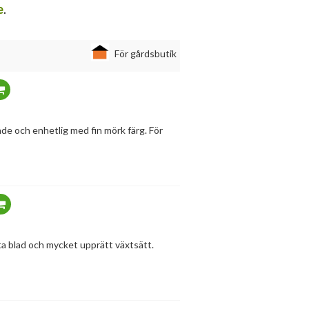
e
.
För gårdsbutik
de och enhetlig med fin mörk färg. För
äta blad och mycket upprätt växtsätt.