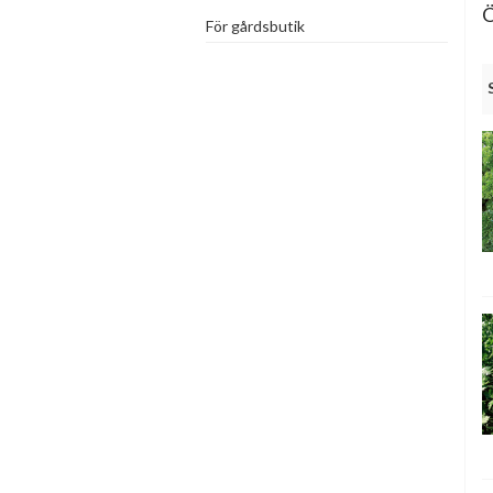
Ö
För gårdsbutik