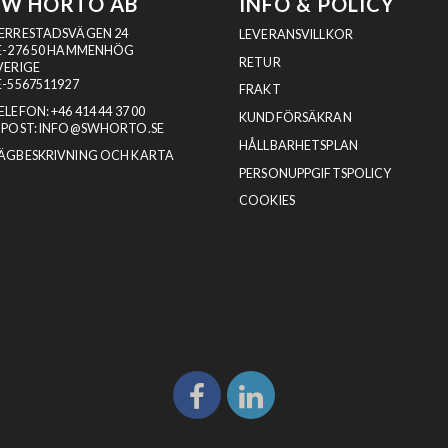
SW HORTO AB
INFO & POLICY
ERRESTADSVÄGEN 24
LEVERANSVILLKOR
E-276 50 HAMMENHÖG
RETUR
VERIGE
E-5567511927
FRAKT
ELEFON:
+46 414 44 37 00
KUNDFÖRSÄKRAN
-POST:
INFO@SWHORTO.SE
HÅLLBARHETSPLAN
ÄGBESKRIVNING OCH KARTA
PERSONUPPGIFTSPOLICY
COOKIES