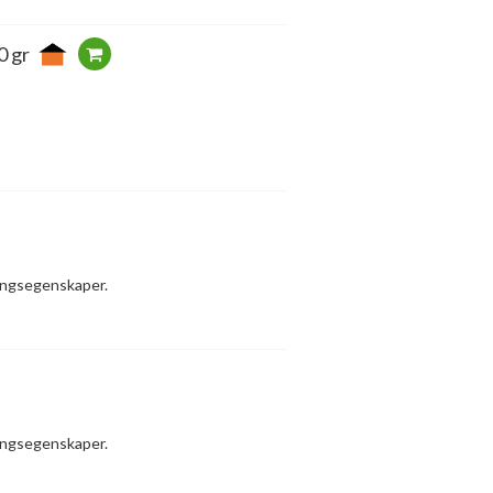
0 gr
ringsegenskaper.
ringsegenskaper.