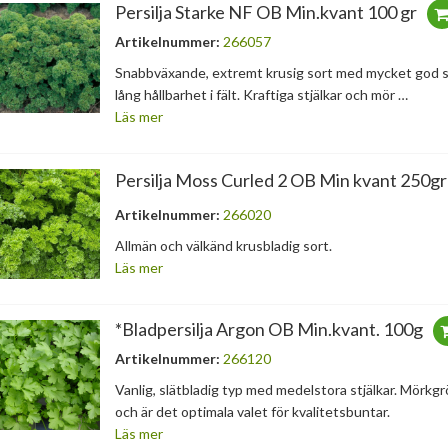
Persilja Starke NF OB Min.kvant 100 gr
Artikelnummer:
266057
Snabbväxande, extremt krusig sort med mycket god stj
lång hållbarhet i fält. Kraftiga stjälkar och mör …
Läs mer
Persilja Moss Curled 2 OB Min kvant 250gr
Artikelnummer:
266020
Allmän och välkänd krusbladig sort.
Läs mer
*Bladpersilja Argon OB Min.kvant. 100g
Artikelnummer:
266120
Vanlig, slätbladig typ med medelstora stjälkar. Mörkg
och är det optimala valet för kvalitetsbuntar.
Läs mer