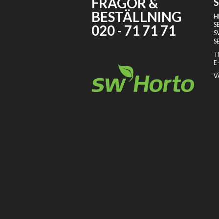
FRÅGOR &
BESTÄLLNING
H
S
020 - 71 71 71
S
S
T
E
V