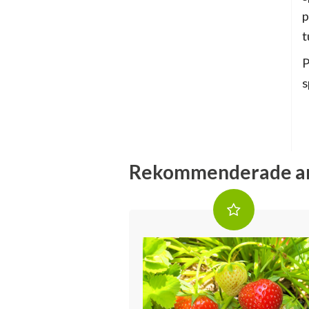
p
t
P
s
Rekommenderade ar