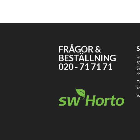
FRÅGOR &
BESTÄLLNING
H
S
020 - 71 71 71
S
S
T
E
V