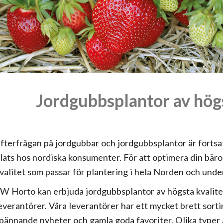
Jordgubbsplantor av högs
fterfrågan på jordgubbar och jordgubbsplantor är fortsatt
lats hos nordiska konsumenter. För att optimera din bäro
valitet som passar för plantering i hela Norden och unde
W Horto kan erbjuda jordgubbsplantor av högsta kvalite
everantörer. Våra leverantörer har ett mycket brett sort
pännande nyheter och gamla goda favoriter. Olika typer a