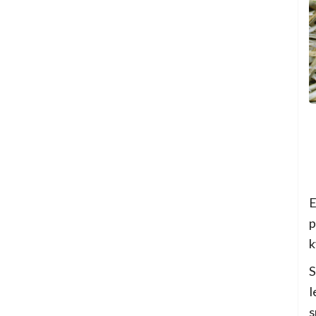
E
p
k
S
l
s