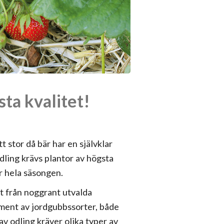
ta kvalitet!
 stor då bär har en självklar
dling krävs plantor av högsta
r hela säsongen.
t från noggrant utvalda
iment av jordgubbssorter, både
v odling kräver olika typer av