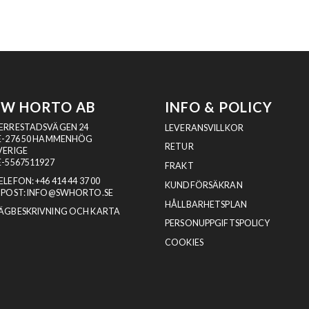
SW HORTO AB
INFO & POLICY
ERRESTADSVÄGEN 24
LEVERANSVILLKOR
E-276 50 HAMMENHÖG
RETUR
VERIGE
E-5567511927
FRAKT
ELEFON:
+46 414 44 37 00
KUNDFÖRSÄKRAN
-POST:
INFO@SWHORTO.SE
HÅLLBARHETSPLAN
ÄGBESKRIVNING OCH KARTA
PERSONUPPGIFTSPOLICY
COOKIES