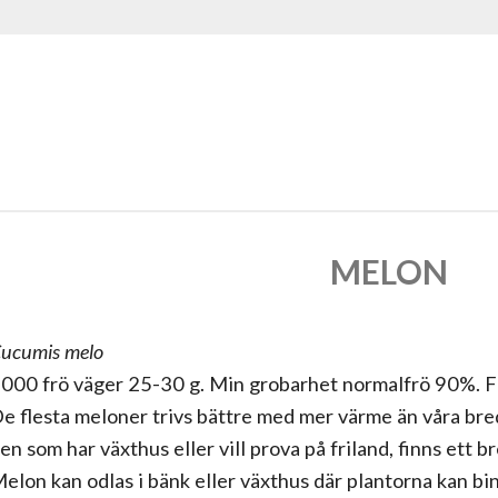
MELON
ucumis melo
000 frö väger 25-30 g. Min grobarhet normalfrö 90%. 
e flesta meloner trivs bättre med mer värme än våra bre
en som har växthus eller vill prova på friland, finns ett br
elon kan odlas i bänk eller växthus där plantorna kan b