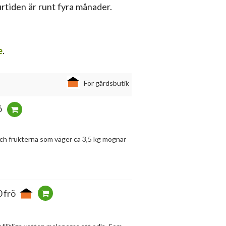
turtiden är runt fyra månader.
e
.
För gårdsbutik
ö
och frukterna som väger ca 3,5 kg mognar
 frö