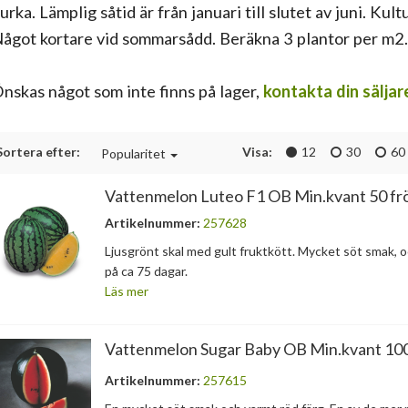
urka. Lämplig såtid är från januari till slutet av juni. Kul
ågot kortare vid sommarsådd. Beräkna 3 plantor per m2.
nskas något som inte finns på lager,
kontakta din säljar
Sortera efter:
Visa:
12
30
60
Popularitet
Vattenmelon Luteo F1 OB Min.kvant 50 fr
Artikelnummer:
257628
Ljusgrönt skal med gult fruktkött. Mycket söt smak, 
på ca 75 dagar.
Läs mer
Vattenmelon Sugar Baby OB Min.kvant 100
Artikelnummer:
257615