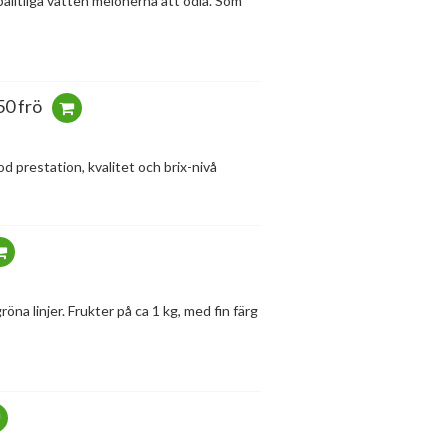
ålitliga vatten melonerna att odla. Som
50 frö
d prestation, kvalitet och brix-nivå
öna linjer. Frukter på ca 1 kg, med fin färg