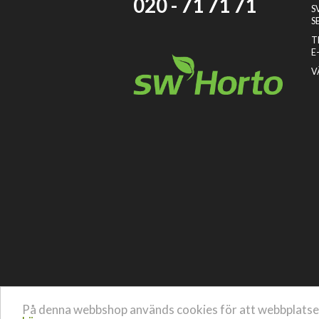
020 - 71 71 71
S
S
T
E
V
På denna webbshop används cookies för att webbplatsen 