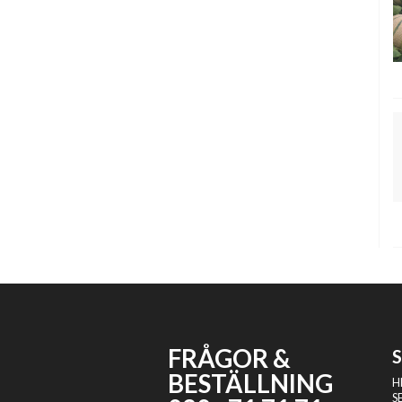
FRÅGOR &
BESTÄLLNING
H
S