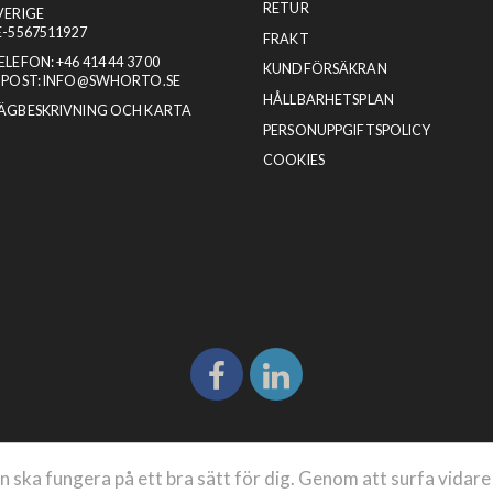
RETUR
VERIGE
E-5567511927
FRAKT
ELEFON:
+46 414 44 37 00
KUNDFÖRSÄKRAN
-POST:
INFO@SWHORTO.SE
HÅLLBARHETSPLAN
ÄGBESKRIVNING OCH KARTA
PERSONUPPGIFTSPOLICY
COOKIES
ska fungera på ett bra sätt för dig. Genom att surfa vidar