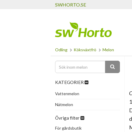
SWHORTO.SE
Odling
Köksväxtfrö
Melon
KATEGORIER
C
Vattenmelon
1
Nätmelon
D
Övriga filter
d
M
För gårdsbutik