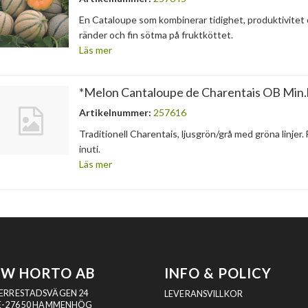
En Cataloupe som kombinerar tidighet, produktivitet o
ränder och fin sötma på fruktköttet.
Läs mer
*Melon Cantaloupe de Charentais OB Min.
Artikelnummer:
257616
Traditionell Charentais, ljusgrön/grå med gröna linjer. 
inuti.
Läs mer
SW HORTO AB
INFO & POLICY
ERRESTADSVÄGEN 24
LEVERANSVILLKOR
E-276 50 HAMMENHÖG