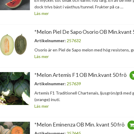
En mycket söt smak och varmt röd färg. En av de mer p
dock trivs bäst i växthus/tunnel. Frukter på ca …
Läs mer
*Melon Piel De Sapo Osorio OB Min.kvant 
Artikelnummer:
257632
Osorio är en Piel de Sapo melon med hög resistens, go
Läs mer
*Melon Artemis F1 OB Min.kvant 50 frö
Artikelnummer:
257639
Artemis F1 Traditionell Chartenais, ljusgrön/grå med gr
(orange) inuti.
Läs mer
*Melon Eminenza OB Min. kvant 50 frö
Artikelnummer:
257645