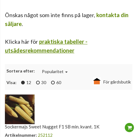
Önskas något som inte finns på lager,
kontakta din
säljare
.
Klicka här för
praktiska tabeller -
utsädesrekommendationer
Sortera efter:
Popularitet
För gårdsbutik
Visa:
12
30
60
Sockermajs Sweet Nugget F1 SB min. kvant. 1K
Artikelnummer:
252112