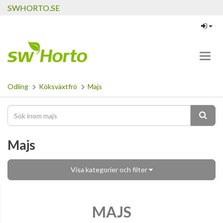
SWHORTO.SE
Toggl
navig
Odling
Köksväxtfrö
Majs
Majs
Visa kategorier och filter
MAJS