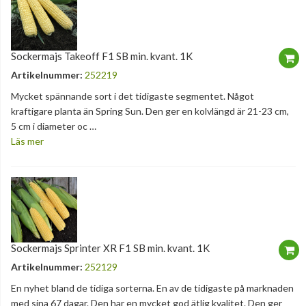
Sockermajs Takeoff F1 SB min. kvant. 1K
Artikelnummer:
252219
Mycket spännande sort i det tidigaste segmentet. Något
kraftigare planta än Spring Sun. Den ger en kolvlängd är 21-23 cm,
5 cm i diameter oc …
Läs mer
Sockermajs Sprinter XR F1 SB min. kvant. 1K
Artikelnummer:
252129
En nyhet bland de tidiga sorterna. En av de tidigaste på marknaden
med sina 67 dagar. Den har en mycket god ätlig kvalitet. Den ger