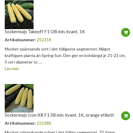
Sockermajs Takeoff F1 OB min. kvant. 1K
Artikelnummer:
252218
Mycket spännande sort i det tidigaste segmentet. Något
kraftigare planta än Spring Sun. Den ger en kolvlängd är 21-23 cm,
5 cm i diameter oc …
Läs mer
Sockermajs Icon XR F1 SB min. kvant. 1K, orange etikett
Artikelnummer:
252288
Mycket välsmakande nyhet i det tidiga segmentet. 72 dagar.