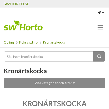
SWHORTO.SE
Toggl
navig
Odling
Köksväxtfrö
Kronärtskocka
Kronärtskocka
Visa kategorier och filter
KRONÄRTSKOCKA